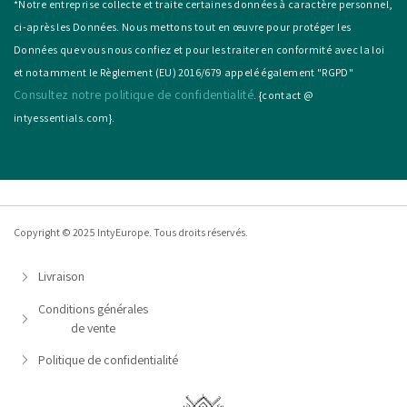
*Notre entreprise collecte et traite certaines données à caractère personnel,
ci-après les Données. Nous mettons tout en œuvre pour protéger les
Données que vous nous confiez et pour les traiter en conformité avec la loi
et notamment le Règlement (EU) 2016/679 appelé également "RGPD"
Consultez notre politique de confidentialité
. {contact @
intyessentials.com}.
Copyright © 2025 IntyEurope. Tous droits réservés.
Livraison
Conditions générales
de vente
Politique de confidentialité