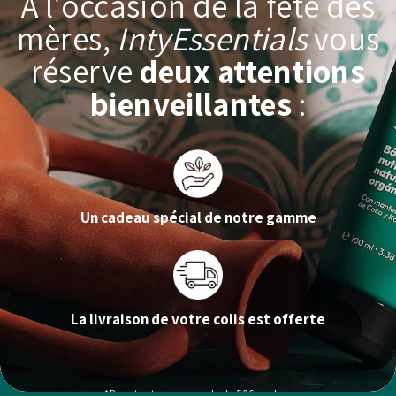
A l'occasion de la fête des
mères,
IntyEssentials
vous
réserve
deux attentions
bienveillantes
:
Un cadeau spécial de notre gamme
La livraison de votre colis est offerte
*Pour toute commande de 50€ et plus.