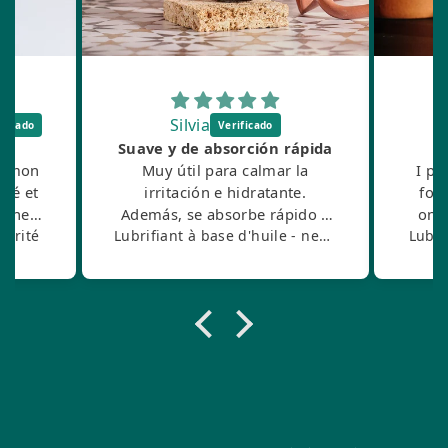
Silvia
Suave y de absorción rápida
st mon
Muy útil para calmar la
I pa
llé et
irritación e hidratante.
for
onne
Además, se absorbe rápido y
one 
s bien
Karité
no te deja sensación pringosa.
Lubrifiant à base d'huile - neutre
Lubri
and
prod
c
Espec
of 
pain/
last
it's
mos