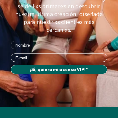
sé de l·xs primer·xs en descubrir
nuestra última creación, diseñada
para nuestr·xs client·es más
cercan·xs.
PRÉNOM
¡Sí, quiero mi acceso VIP!*