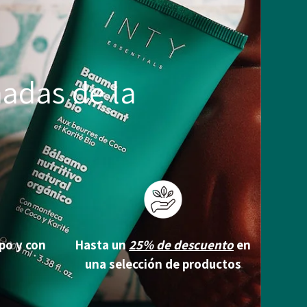
nadas de la
po y con
Hasta un
25% de descuento
en
una selección de productos