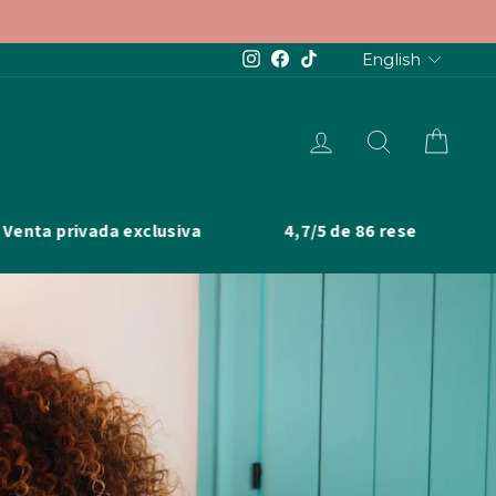
Languag
Instagram
Facebook
TikTok
English
LOG IN
SEARCH
CAR
ada exclusiva
4,7/5 de 86 reseñas
Envío 