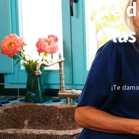
¡Te 
las
¡Te damos