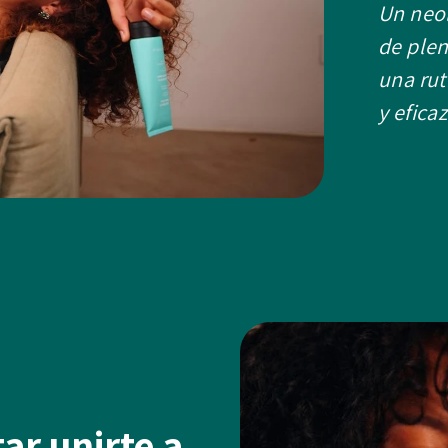
Un neo
de plen
una rut
y eficaz
ar unirte a