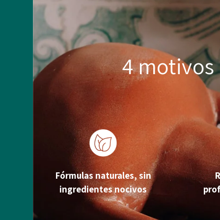
4 motivos 
Fórmulas naturales, sin
R
ingredientes nocivos
prof