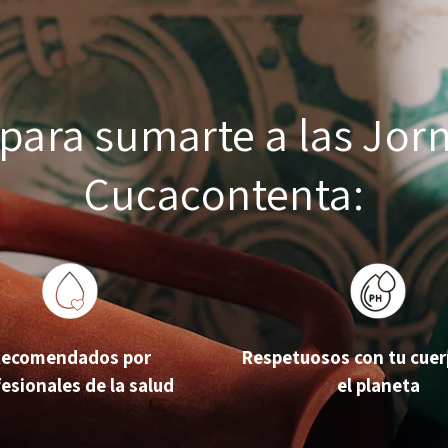
para sumarte a las Jor
Cucacontenta:
ecomendados por
Respetuosos con tu cuer
esionales de la salud
el planeta