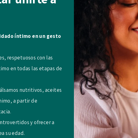
idado íntimo en un gesto
es, respetuosos con las
timo en todas las etapas de
álsamos nutritivos, aceites
imo, a partir de
acia.
ntrovertidos y ofrecer a
ea su edad.