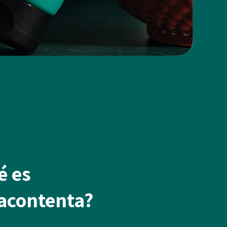
é es
acontenta?