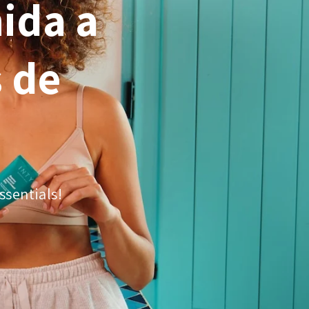
ida a
s de
ssentials!