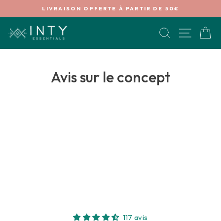
Passer
€
LIVRAISON OFFERTE À PARTIR DE 50€
au
Diaporama
contenu
Pause
RECHERCHE
NAVIG
P
Avis sur le concept
117 avis