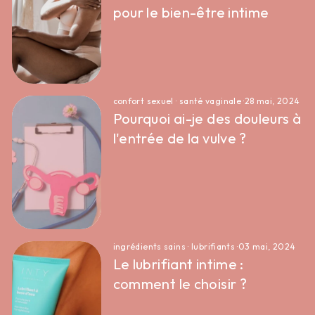
pour le bien-être intime
confort sexuel
·
santé vaginale
·
28 mai, 2024
Pourquoi ai-je des douleurs à
l'entrée de la vulve ?
ingrédients sains
·
lubrifiants
·
03 mai, 2024
Le lubrifiant intime :
comment le choisir ?