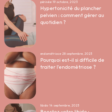
périnée
·
19 octobre, 2023
Hypertonicité du plancher
pelvien : comment gérer au
quotidien ?
endométriose
·
28 septembre, 2023
Pourquoi est-il si difficile de
traiter l'endométriose ?
libido
·
14 septembre, 2023
Boostez votre libido :