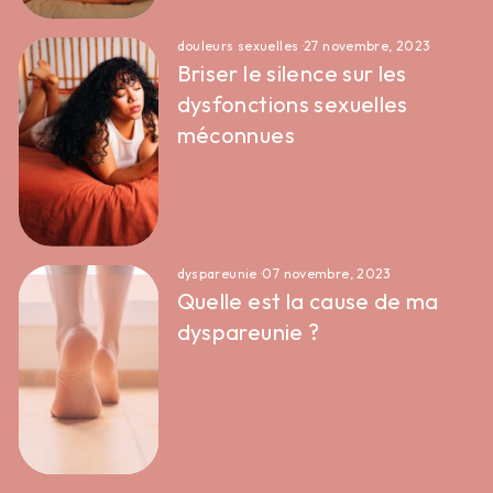
douleurs sexuelles
·
27 novembre, 2023
Briser le silence sur les
dysfonctions sexuelles
méconnues
dyspareunie
·
07 novembre, 2023
Quelle est la cause de ma
dyspareunie ?