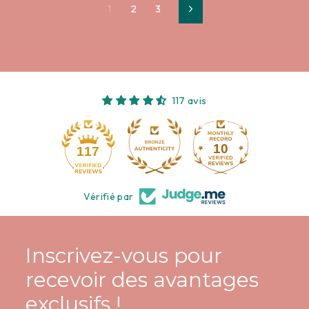
1
2
3
Suivant
117 avis
10
117
Vérifié par
Inscrivez-vous pour
recevoir des avantages
exclusifs !