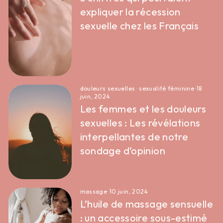
expliquer la récession
sexuelle chez les Français
douleurs sexuelles
·
sexualité féminine
·
18
juin, 2024
Les femmes et les douleurs
sexuelles : Les révélations
interpellantes de notre
sondage d’opinion
massage
·
10 juin, 2024
L’huile de massage sensuelle
: un accessoire sous-estimé