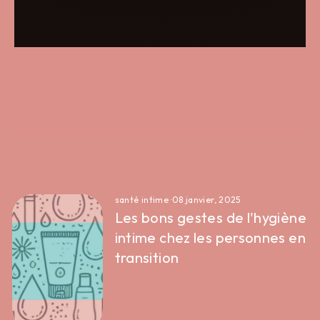
santé intime
·
08 janvier, 2025
Les bons gestes de l'hygiène
intime chez les personnes en
transition