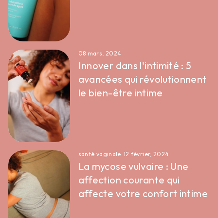
08 mars, 2024
Innover dans l'intimité : 5
avancées qui révolutionnent
le bien-être intime
santé vaginale
·
12 février, 2024
La mycose vulvaire : Une
affection courante qui
affecte votre confort intime