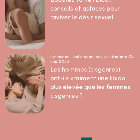
conseils et astuces pour
raviver le désir sexuel
hormones
·
libido
·
questions santé intime
·
05
mai, 2023
Les hommes (cisgenres)
ont-ils vraiment une libido
plus élevée que les femmes
cisgenres ?