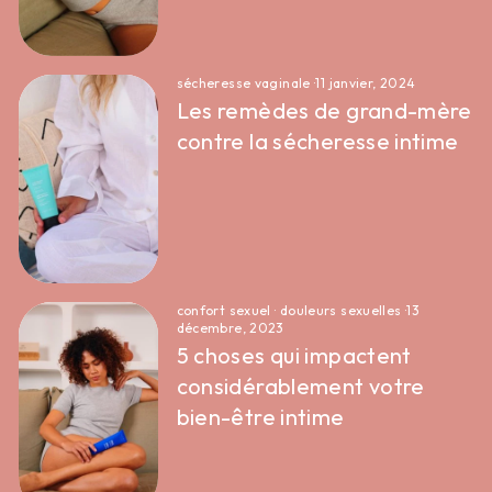
-25% pour
démarrer tout en
douceur 🤍
sécheresse vaginale
·
11 janvier, 2024
Les remèdes de grand-mère
contre la sécheresse intime
Inscrivez-vous et recevez -25% de remise
sur votre première commande pour
découvrir nos essentiels.
PRÉNOM
confort sexuel
·
douleurs sexuelles
·
13
décembre, 2023
E-MAIL :
5 choses qui impactent
considérablement votre
bien-être intime
Je m'inscris !