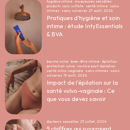
hygiène intime
·
muqueuses sensibles
·
produits sans sulfate
·
santé intime
·
soins
intimes
·
soins vulvaires
·
27 août, 2024
Pratiques d’hygiène et soin
intime : étude IntyEssentials
& BVA
baume vulve
·
bien-être intime
·
épilation
·
protection vulve
·
routine post-épilation
·
santé vulvo-vaginale
·
soins intimes
·
soins
vulvaires
·
19 août, 2024
Impact de l'épilation sur la
santé vulvo-vaginale : Ce
que vous devez savoir
douleurs sexuelles
·
23 juillet, 2024
5 chiffres qui pourraient