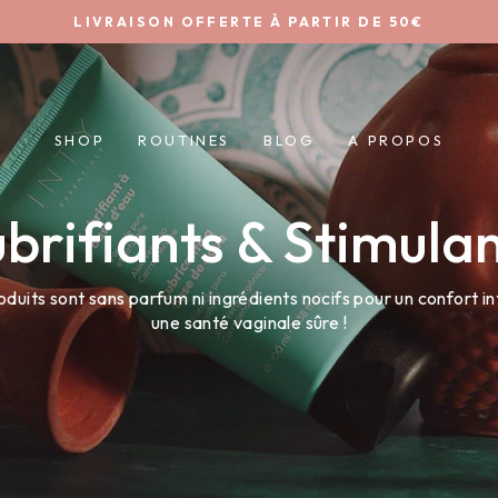
LIVRAISON OFFERTE À PARTIR DE 50€
Diaporama
Pause
SHOP
ROUTINES
BLOG
A PROPOS
brifiants & Stimula
oduits sont sans parfum ni ingrédients nocifs pour un confort in
une santé vaginale sûre !