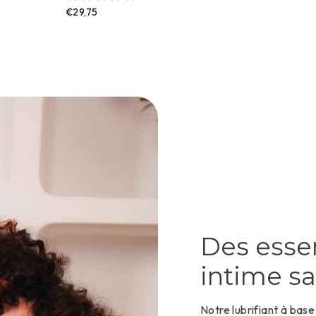
€29,75
Des essen
intime s
Notre lubrifiant à bas