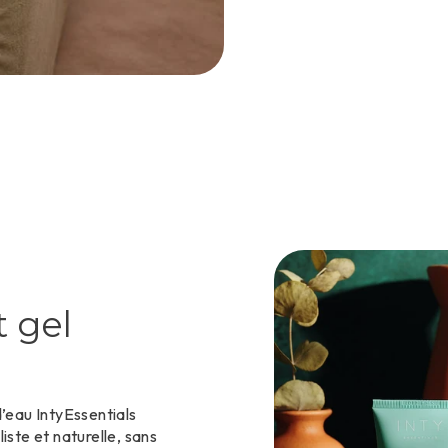
t gel
d’eau IntyEssentials
iste et naturelle, sans