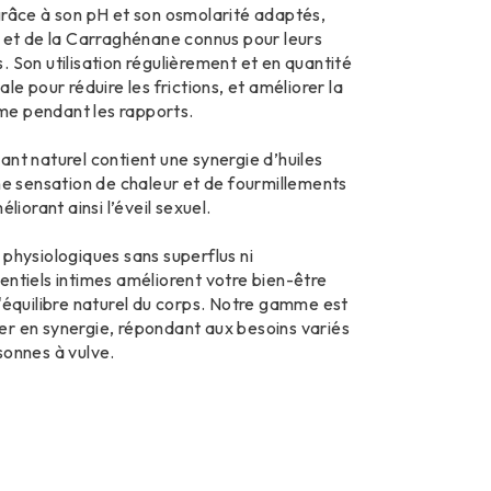
grâce à son pH et son osmolarité adaptés,
a et de la Carraghénane connus pour leurs
. Son utilisation régulièrement et en quantité
le pour réduire les frictions, et améliorer la
time pendant les rapports.
ant naturel contient une synergie d’huiles
une sensation de chaleur et de fourmillements
éliorant ainsi l’éveil sexuel.
 physiologiques sans superflus ni
entiels intimes améliorent votre bien-être
l'équilibre naturel du corps. Notre gamme est
r en synergie, répondant aux besoins variés
sonnes à vulve.