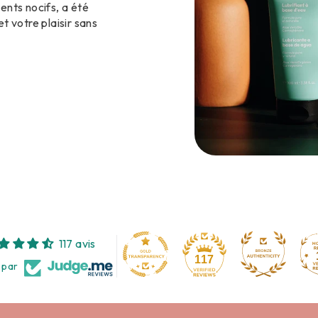
ents nocifs, a été
t votre plaisir sans
117 avis
117
 par