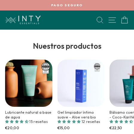
Ir
PAGO SEGURO
directamente
diapositivas
al
pausa
BUSCAR
NAVEG
C
contenido
Nuestros productos
Lubricante natural a base
Gel limpiador íntimo
Bálsamo cuer
de agua
suave - Aloe vera bio
- Coco-Karit
15 reseñas
12 reseñas
€20,00
€15,00
€22,50