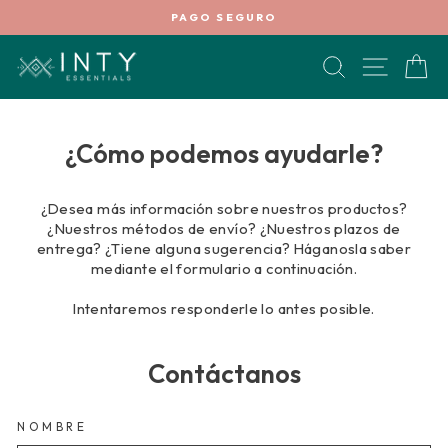
Ir
PAGO SEGURO
directamente
diapositivas
al
pausa
BUSCAR
NAVEG
C
contenido
¿Cómo podemos ayudarle?
¿Desea más información sobre nuestros productos?
¿Nuestros métodos de envío? ¿Nuestros plazos de
entrega? ¿Tiene alguna sugerencia? Háganosla saber
mediante el formulario a continuación.
Intentaremos responderle lo antes posible.
Contáctanos
NOMBRE