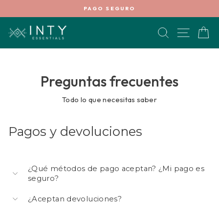
Ir
PAGO SEGURO
directamente
diapositivas
al
pausa
BUSCAR
NAVEG
C
contenido
Preguntas frecuentes
Todo lo que necesitas saber
Pagos y devoluciones
¿Qué métodos de pago aceptan? ¿Mi pago es
seguro?
¿Aceptan devoluciones?