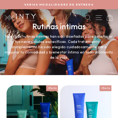
Ir
5€ DE BIENVENIDA *
directamente
diapositivas
al
pausa
BUSCAR
NAVEG
C
contenido
Rutinas íntimas
Nuestras rutinas íntimas han sido diseñadas para satisfacer
tus necesidades específicas. Cada tratamiento y
complemento ha sido elegido cuidadosamente para
mejorar tu comodidad y bienestar íntimo en todo momento
de la vida.
Oferta
Oferta