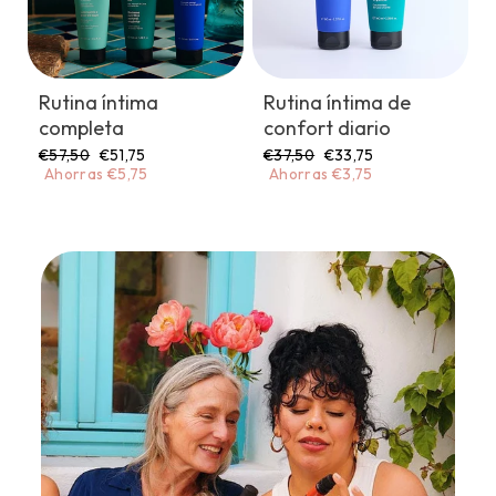
Rutina íntima
Rutina íntima de
completa
confort diario
Precio
Precio
Precio
Precio
€57,50
€51,75
€37,50
€33,75
habitual
de
habitual
de
Ahorras €5,75
Ahorras €3,75
oferta
oferta