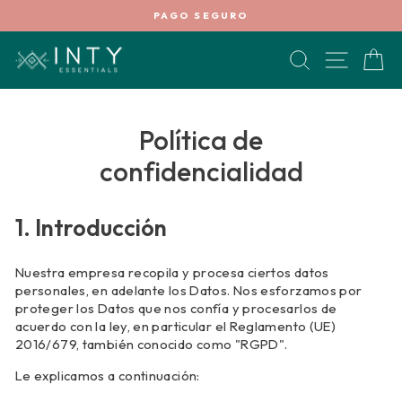
Ir
PAGO SEGURO
directamente
diapositivas
al
pausa
BUSCAR
NAVEG
C
contenido
Política de
confidencialidad
1. Introducción
Nuestra empresa recopila y procesa ciertos datos
personales, en adelante los Datos.
Nos esforzamos por
proteger los Datos que nos confía y procesarlos de
acuerdo con la ley, en particular el Reglamento (UE)
2016/679, también conocido como "RGPD".
Le explicamos a continuación: