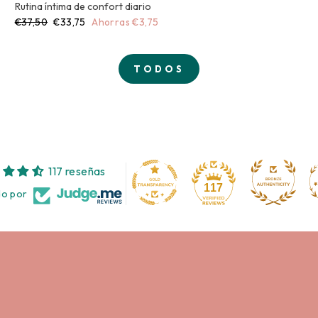
Rutina íntima de confort diario
Precio
Precio
€37,50
€33,75
Ahorras €3,75
habitual
de
oferta
TODOS
117 reseñas
117
do por