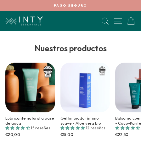
Ir
PAGO SEGURO
directamente
diapositivas
al
pausa
BUSCAR
NAVEG
C
contenido
Nuestros productos
Lubricante natural a base
Gel limpiador íntimo
Bálsamo cuer
de agua
suave - Aloe vera bio
- Coco-Karit
15 reseñas
12 reseñas
€20,00
€15,00
€22,50