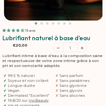
15 avis
Lubrifiant naturel à base d'eau
€20,00
Lubrifiant intime à base d’eau à la composition saine
et respectueuse de votre zone intime grâce à son
pH et son osmolarité adaptés.
✔
99.5 % naturel
✘
Sans parfum
✔
Soyeux et non collant
✘
Sans parabènes
✔
Longue-durée
✘
Sans glycérine
✔
Vegan
✘
Sans glycols
✔
Dermatest "Excellent"
✘
Sans silicones
✔
19,8/20 sur
InciBeauty
✔
pH et osmolarité