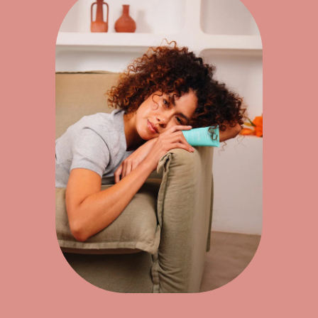
-25% pour
démarrer tout en
douceur 🤍
Inscrivez-vous et recevez -25% de remise
sur votre première commande pour
découvrir nos essentiels.
PRÉNOM
E-MAIL :