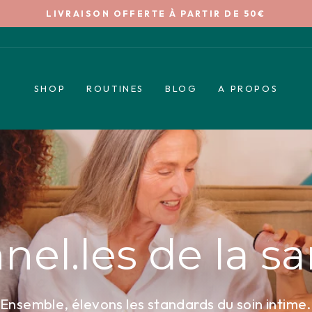
LIVRAISON OFFERTE À PARTIR DE 50€
Diaporama
Pause
SHOP
ROUTINES
BLOG
A PROPOS
nel.les de la s
Ensemble, élevons les standards du soin intime.