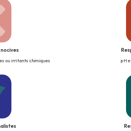
 nocives
Res
s ou irritants chimiques
pH e
alistes
Re