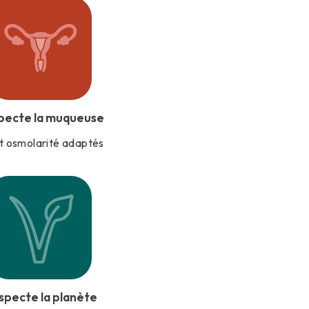
pecte la muqueuse
t osmolarité adaptés
specte la planète