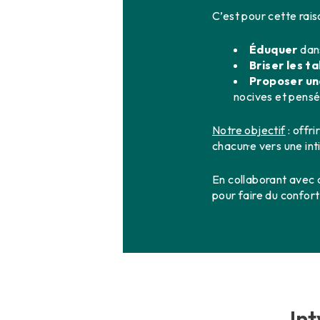
C’est pour cette rais
Éduquer
dans
Briser les t
Proposer une
nocives et pensé
Notre objectif
: offr
chacun·e vers une int
En collaborant avec 
pour faire du confort 
Int