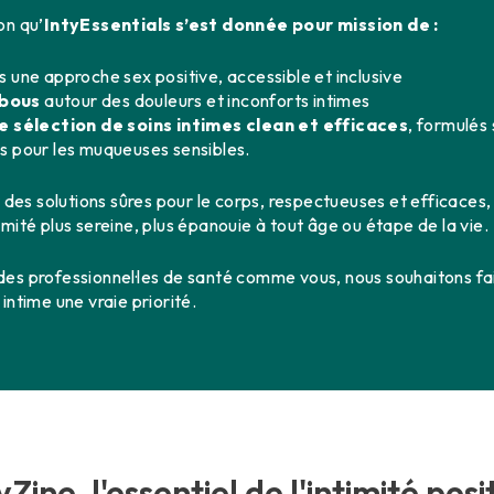
on qu’
IntyEssentials s’est donnée pour mission de :
 une approche sex positive, accessible et inclusive
abous
autour des douleurs et inconforts intimes
 sélection de soins intimes clean et efficaces
, formulés
s pour les muqueuses sensibles.
ir des solutions sûres pour le corps, respectueuses et efficac
imité plus sereine, plus épanouie à tout âge ou étape de la vie.
des professionnel·les de santé comme vous, nous souhaitons fai
intime une vraie priorité.
yZine, l'essentiel de l'intimité posi