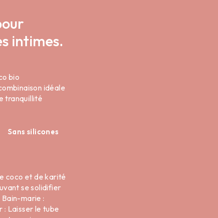
pour
s intimes.
co bio
 combinaison idéale
 tranquillité
Sans silicones
de coco et de karité
vant se solidifier
⁠ ⁠Bain-marie :
 : Laisser le tube