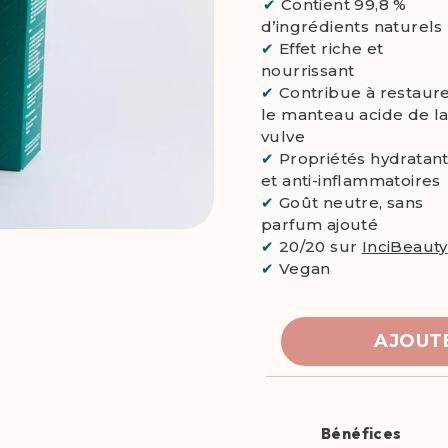
✔
Contient 99,8 %
d’ingrédients naturels
✔
Effet riche et
nourrissant
✔
Contribue à restaur
le manteau acide de l
vulve
✔
Propriétés hydratan
et anti-inflammatoires
✔
Goût neutre, sans
parfum ajouté
✔
20/20 sur
InciBeauty
✔
Vegan
AJOUTE
Bénéfices