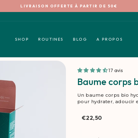
LIVRAISON OFFERTE À PARTIR DE 50€
Diaporama
Pause
SHOP
ROUTINES
BLOG
A PROPOS
17 avis
Baume corps b
Un baume corps bio hydr
pour hydrater, adoucir e
€22,50