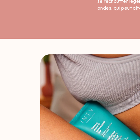
se réchauffer légè
ondes, qui peut alt