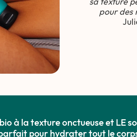
sa texture pe
pour des 
Juli
io à la texture onctueuse et LE so
parfait pour hydrater tout le corp