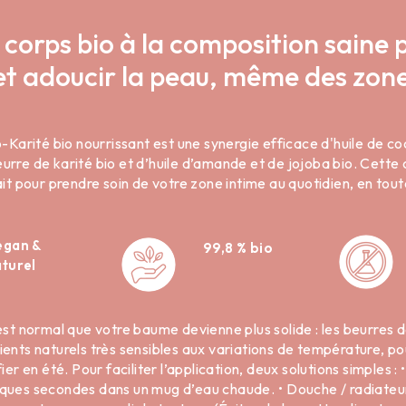
corps bio à la composition saine 
et adoucir la peau, même des zone
arité bio nourrissant est une synergie efficace d'huile de co
eurre de karité bio et d’huile d’amande et de jojoba bio. Cette
fait pour prendre soin de votre zone intime au quotidien, en toute
egan &
99,8 % bio
turel
 est normal que votre baume devienne plus solide : les beurres 
ients naturels très sensibles aux variations de température, pou
fier en été. Pour faciliter l’application, deux solutions simples : •
ques secondes dans un mug d’eau chaude. •⁠ ⁠Douche / radiateur