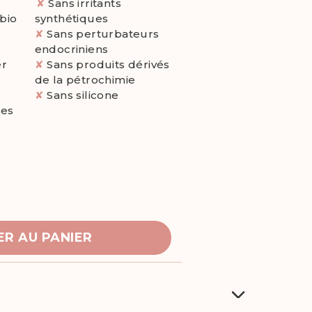
✘
Sans irritants
 bio
synthétiques
✘
Sans perturbateurs
endocriniens
er
✘
Sans produits dérivés
a
de la pétrochimie
✘
Sans silicone
tes
R AU PANIER