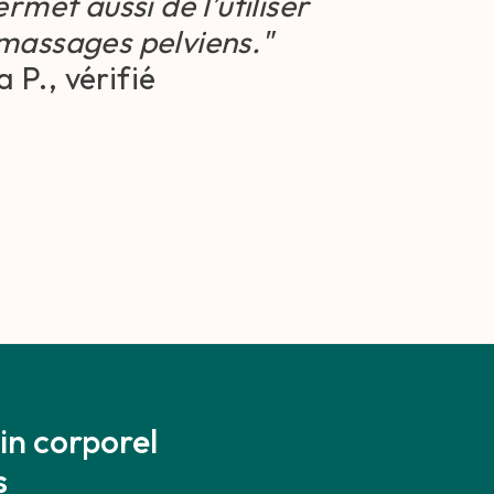
rmet aussi de l’utiliser
massages pelviens."
a P., vérifié
in corporel
s