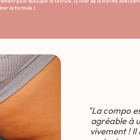
rement pour assouplir la texture. (Éviter de le mettre directe
érer la formule.)
"La compo est
agréable à u
vivement ! Il