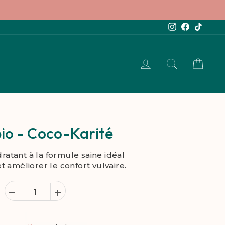
Instagram
Facebook
TikTok
SE CONNECTER
RECHERCH
PANI
io - Coco-Karité
atant à la formule saine idéal
t améliorer le confort vulvaire.