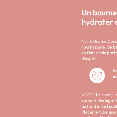
Un baume 
hydrater 
Notre Baume Coco-K
nourrissante, de b
en fait le soin par
d’esprit.
V
na
NOTE : En hiver, il
bio sont des ingréd
au froid et se liqué
Placer le tube quel