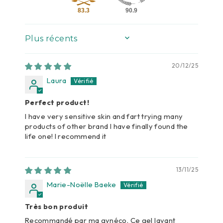
83.3
90.9
SORT BY
20/12/25
Laura
Perfect product!
I have very sensitive skin and fart trying many
products of other brand I have finally found the
life one! I recommend it
13/11/25
Marie-Noëlle Baeke
Très bon produit
Recommandé par ma gynéco. Ce gel lavant