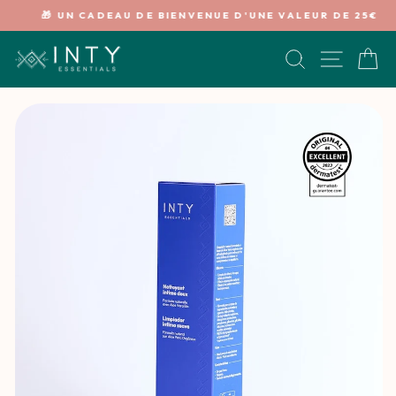
Passer
🎁 UN CADEAU DE BIENVENUE D'UNE VALEUR DE 25€
au
Diaporama
contenu
Pause
RECHERCHE
NAVIG
P