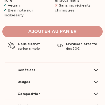
flore
endocriniens
✔
Vegan
✘
Sans ingrédients
✔
Bien noté sur
chimiques
InciBeauty
AJOUTER AU PANIER
Colis discret
Livraison offerte
carton simple
dès 50€
Bénéfices
Usages
Composition