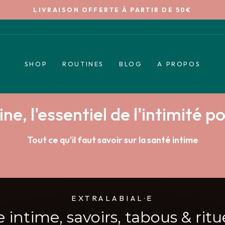
LIVRAISON OFFERTE À PARTIR DE 50€
Diaporama
Pause
SHOP
ROUTINES
BLOG
A PROPOS
ine, l'essentiel de l'intimité po
Tout ce qu'il faut savoir sur la santé intime
EXTRALABIAL·E
e intime, savoirs, tabous & rit