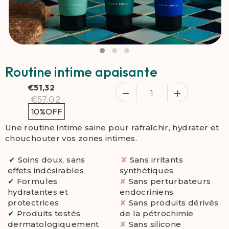
Routine intime apaisante
€51,32
€57,02
10%
OFF
Une routine intime saine pour rafraîchir, hydrater et
chouchouter vos zones intimes.
✔
Soins doux, sans
✘
Sans irritants
effets indésirables
synthétiques
✔
Formules
✘
Sans perturbateurs
hydratantes et
endocriniens
protectrices
✘
Sans produits dérivés
✔
Produits testés
de la pétrochimie
dermatologiquement
✘
Sans silicone