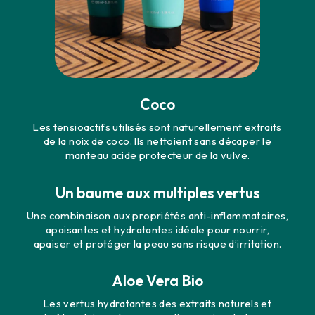
Coco
-25% pour
Les tensioactifs utilisés sont naturellement extraits
de la noix de coco. Ils nettoient sans décaper le
manteau acide protecteur de la vulve.
démarrer tout en
douceur 🤍
Un baume aux multiples vertus
Une combinaison aux propriétés anti-inflammatoires,
apaisantes et hydratantes idéale pour nourrir,
Inscrivez-vous et recevez -25% de remise
apaiser et protéger la peau sans risque d’irritation.
sur votre première commande pour
découvrir nos essentiels.
Aloe Vera Bio
PRÉNOM
Les vertus hydratantes des extraits naturels et