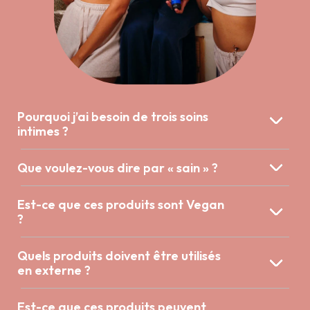
Pourquoi j’ai besoin de trois soins
intimes ?
Que voulez-vous dire par « sain » ?
Est-ce que ces produits sont Vegan
?
Quels produits doivent être utilisés
en externe ?
Est-ce que ces produits peuvent