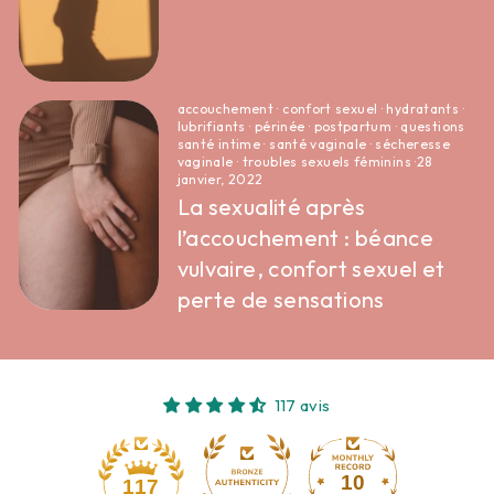
accouchement
·
confort sexuel
·
hydratants
·
lubrifiants
·
périnée
·
postpartum
·
questions
santé intime
·
santé vaginale
·
sécheresse
vaginale
·
troubles sexuels féminins
·
28
janvier, 2022
La sexualité après
l’accouchement : béance
vulvaire, confort sexuel et
perte de sensations
117 avis
10
117