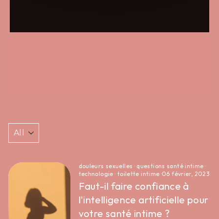
douleurs sexuelles
·
questions santé intime
·
technologie
·
toilette intime
·
06 février, 2023
Faut-il faire confiance à
l'intelligence artificielle pour
votre santé intime ?