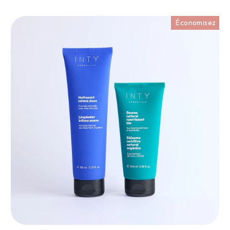
5% pour
Économisez
er tout en
ceur 🤍
t recevez -25% de remise
emière commande pour
r nos essentiels.
m'inscris !