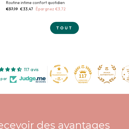
Routine intime confort quotidien
Prix
Prix
€37,19
€33,47
Épargnez €3,72
régulier
réduit
TOUT
117 avis
117
 par
recevoir des avantages