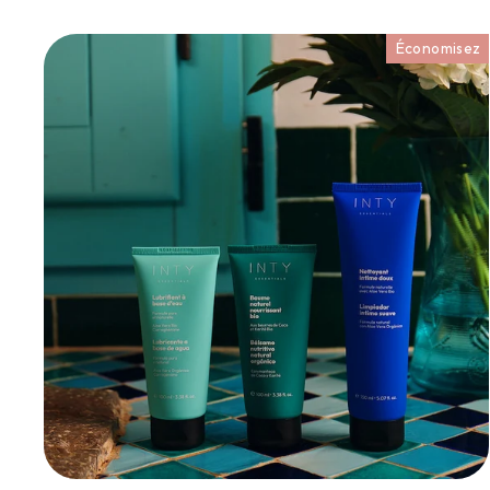
-2
Économisez
démarr
dou
Inscrivez-vous e
sur votre pr
découvri
PRÉNOM
E-MAIL :
Je 