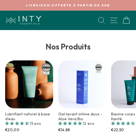
Passer
€
LIVRAISON OFFERTE À PARTIR DE 50€
au
Diaporama
contenu
Pause
RECHERCHE
NAVIG
P
Nos Produits
Lubrifiant naturel à base
Gel lavant intime doux -
Baume corps 
d'eau
Aloe Vera Bio
Karité
15 avis
12 avis
€20,00
€14,88
€22,50