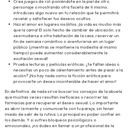
Crea juegos de rol: poniéndote en la piel de otro
personaje o mostrando otra faceta de ti mismo,
introduces algo nuevo en tu relación que te permitirá
revelar y satisfacer tus deseos ocultos.
Haz el amor en lugares insólitos: ¡la vida es mucho más
que la cama! El solo hecho de cambiar de ubicación, ya
sea mudarse a otra habitación de la casa, reservar un
fin de semana romántico o aventurarse en un lugar
público (¡mientras se mantiene la modestia al mismo
tiempo) puede aumentar considerablemente la
excitación sexual!
Prueba lecturas y películas eróticas: ¿te faltan ideas o
necesitas un poco de calentamiento antes de pasar a la
acción? ¡No hay nada como la ficción erótica para
provocarte un deseo incontenible de hacer el amor!
En definitiva, de nada sirve buscar los consejos de la abuela
que muchas veces resultan ineficaces o recorrer las
farmacias para recuperar el deseo sexual. Lo importante
es abrir la mente y comunicarte con tu pareja, sin tener
miedo de salir de la rutina. Lo principal es poder confiar en
los demás. Y si sufres bloqueos psicológicos o
emocionales, ¡no dudes en llamar a un profesional de la