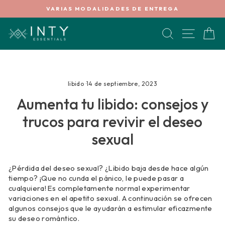
Ir
VARIAS MODALIDADES DE ENTREGA
directamente
diapositivas
al
pausa
BUSCAR
NAVEG
C
contenido
libido
·
14 de septiembre, 2023
Aumenta tu libido: consejos y
trucos para revivir el deseo
sexual
¿Pérdida del deseo sexual? ¿Libido baja desde hace algún
tiempo? ¡Que no cunda el pánico, le puede pasar a
cualquiera! Es completamente normal experimentar
variaciones en el apetito sexual. A continuación se ofrecen
algunos consejos que le ayudarán a estimular eficazmente
su deseo romántico.