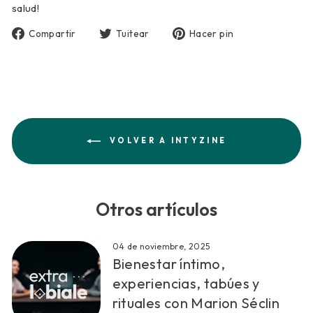
salud!
Compartir
Tuitear
Pinear
Compartir
Tuitear
Hacer pin
en
en
en
Facebook
Twitter
Pinterest
VOLVER A INTYZINE
Otros artículos
04 de noviembre, 2025
Bienestar íntimo,
experiencias, tabúes y
rituales con Marion Séclin