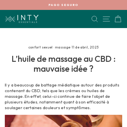
Ir
PAGO SEGURO
directamente
diapositivas
al
pausa
BUSCAR
NAVEG
C
contenido
confort sexuel
·
massage
·
11 de abril, 2023
L’huile de massage au CBD :
mauvaise idée ?
Il y a beaucoup de battage médiatique autour des produits
contenant du CBD, tels que les crèmes ou huiles de
massage. En effet, celui-ci continue de faire l’objet de
plusieurs études, notamment quant à son efficacité à
soulager certaines douleurs et symptômes.