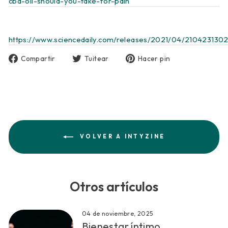
cbd-oil-should-you-take-for-pain
https://www.sciencedaily.com/releases/2021/04/2104231302
Compartir
Tuitear
Pinear
Compartir
Tuitear
Hacer pin
en
en
en
Facebook
Twitter
Pinterest
VOLVER A INTYZINE
Otros artículos
04 de noviembre, 2025
Bienestar íntimo,