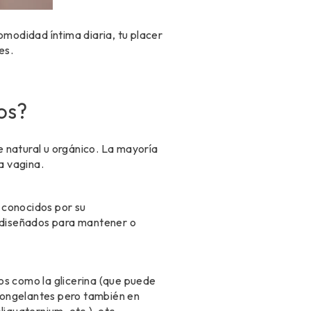
omodidad íntima diaria, tu placer
es.
mos?
 natural u orgánico. La mayoría
a vagina.
 conocidos por su
n diseñados para mantener o
s como la glicerina (que puede
icongelantes pero también en