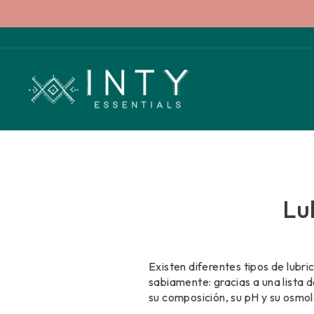
Ir
directamente
al
contenido
Lu
Existen diferentes tipos de lubri
sabiamente: gracias a una lista 
su composición, su pH y su osmol