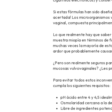
cigarrillos electrónicos) y conse
Si estas fórmulas han sido diseña
acertada! Los microorganismos vi
vaginal, compuesta principalmen
Lo que realmente hay que saber es
muestra miopía en términos de f
muchas veces la mayoría de esta
ardor que probablemente causan 
¿Pero son realmente seguros para 
mucosas vulvovaginales? ¿Les p
Para evitar todos estos inconven
cumpla los siguientes requisitos:
pH ácido entre 4 y 4,5 ideal
Osmolaridad cercana a la de
Libre de ingredientes potenci