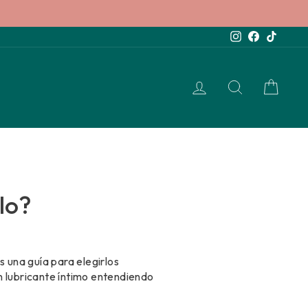
Instagram
Facebook
TikTok
INGRESAR
BUSCAR
CAR
lo?
s una guía para elegirlos
n lubricante íntimo entendiendo