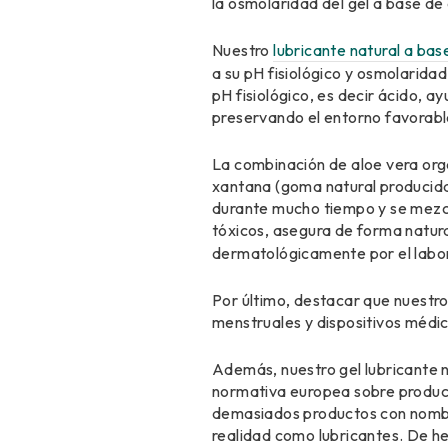
la osmolaridad del gel a base de
Nuestro
lubricante natural a ba
a su pH fisiológico y osmolarid
pH fisiológico, es decir ácido, a
preservando el entorno favorabl
La combinación de aloe vera org
xantana (goma natural producida 
durante mucho tiempo y se mezcl
tóxicos, asegura de forma natura
dermatológicamente por el labor
Por último, destacar que nuestr
menstruales y dispositivos médic
Además, nuestro gel lubricante n
normativa europea sobre product
demasiados productos con nombr
realidad como lubricantes. De hec