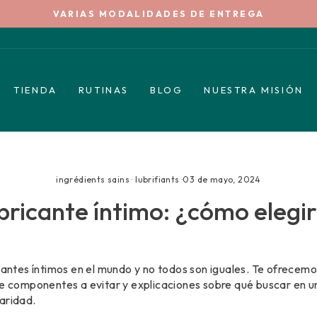
VARIAS MODALIDADES DE ENTREGA
diapositivas
pausa
TIENDA
RUTINAS
BLOG
NUESTRA MISIÓN
ingrédients sains
·
lubrifiants
·
03 de mayo, 2024
bricante íntimo: ¿cómo elegir
cantes íntimos en el mundo y no todos son iguales. Te ofrecemo
de componentes a evitar y explicaciones sobre qué buscar en u
aridad.