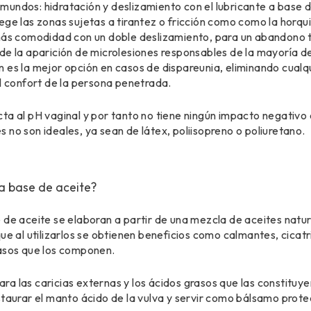
undos: hidratación y deslizamiento con el lubricante a base d
ge las zonas sujetas a tirantez o fricción como como la horquil
 más comodidad con un doble deslizamiento, para un abandono t
de la aparición de microlesiones responsables de la mayoría de
 es la mejor opción en casos de dispareunia, eliminando cualq
el confort de la persona penetrada.
ta al pH vaginal y por tanto no tiene ningún impacto negativo e
 no son ideales, ya sean de látex, poliisopreno o poliuretano.
 a base de aceite?
 de aceite se elaboran a partir de una mezcla de aceites natur
ue al utilizarlos se obtienen beneficios como calmantes, cicatr
rasos que los componen.
a las caricias externas y los ácidos grasos que las constituy
staurar el manto ácido de la vulva y servir como bálsamo protec