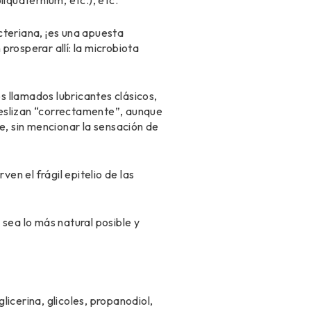
iquaternium, etc.), etc.
acteriana, ¡es una apuesta
rosperar allí: la microbiota
os llamados lubricantes clásicos,
deslizan “correctamente”, aunque
, sin mencionar la sensación de
en el frágil epitelio de las
sea lo más natural posible y
licerina, glicoles, propanodiol,