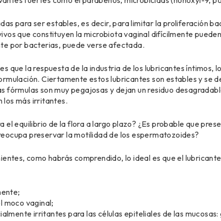
rvantes fuertes como el parabenos, microbicidas (nonoxyl-9, pol
das para ser estables, es decir, para limitar la proliferación b
vos que constituyen la microbiota vaginal difícilmente pueden p
te por bacterias, puede verse afectada.
 que la respuesta de la industria de los lubricantes íntimos, l
ormulación. Ciertamente estos lubricantes son estables y se 
s fórmulas son muy pegajosas y dejan un residuo desagradable
los más irritantes.
el equilibrio de la flora a largo plazo? ¿Es probable que preserv
reocupa preservar la motilidad de los espermatozoides?
ientes, como habrás comprendido, lo ideal es que el lubricante 
mente;
l moco vaginal;
almente irritantes para las células epiteliales de las mucosas: g