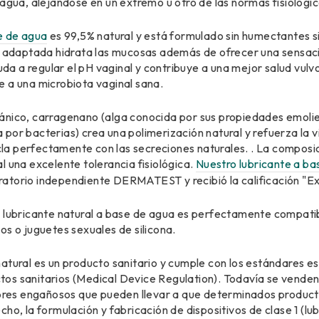
 agua, alejándose en un extremo u otro de las normas fisiológic
se de agua
es 99,5% natural y está formulado sin humectantes si
ad adaptada hidrata las mucosas además de ofrecer una sensaci
yuda a regular el pH vaginal y contribuye a una mejor salud vulv
e a una microbiota vaginal sana.
ánico, carragenano (alga conocida por sus propiedades emoli
por bacterias) crea una polimerización natural y refuerza la vi
a perfectamente con las secreciones naturales. . La composici
l una excelente tolerancia fisiológica.
Nuestro lubricante a ba
atorio independiente DERMATEST y recibió la calificación "Ex
o lubricante natural a base de agua es perfectamente compati
os o juguetes sexuales de silicona.
atural es un producto sanitario y cumple con los estándares e
os sanitarios (Medical Device Regulation). Todavía se vende
es engañosos que pueden llevar a que determinados product
ho, la formulación y fabricación de dispositivos de clase 1 (lub