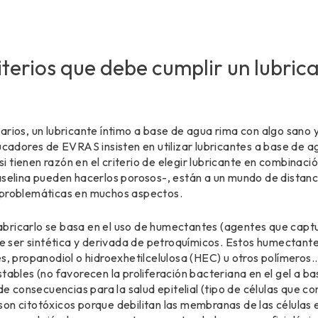
iterios que debe cumplir un lubric
arios, un lubricante íntimo a base de agua rima con algo sano 
ducadores de EVRAS insisten en utilizar lubricantes a base de 
, si tienen razón en el criterio de elegir lubricante en combina
aselina pueden hacerlos porosos-, están a un mundo de distanc
 problemáticas en muchos aspectos.
bricarlo se basa en el uso de humectantes (agentes que captu
ele ser sintética y derivada de petroquímicos. Estos humecta
es, propanodiol o hidroexhetilcelulosa (HEC) u otros polímeros.
tables (no favorecen la proliferación bacteriana en el gel a ba
 consecuencias para la salud epitelial (tipo de células que c
on citotóxicos porque debilitan las membranas de las células e