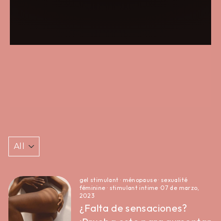
gel stimulant
·
ménopause
·
sexualité
féminine
·
stimulant intime
·
07 de marzo,
2023
¿Falta de sensaciones?