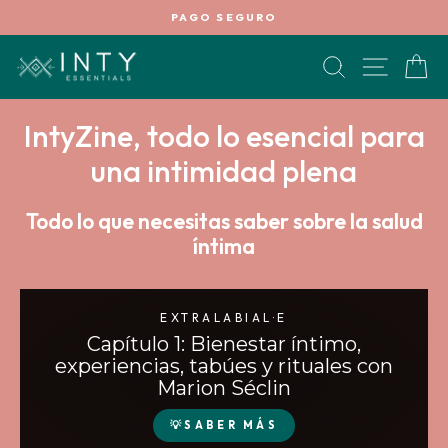
Ir
PAGO SEGURO
directamente
diapositivas
al
pausa
BUSCAR
NAVEG
C
contenido
IntyZine, todo lo esencial para
una intimidad plena
Todo lo que necesitas saber sobre la salud
íntima
EXTRALABIAL·E
Capítulo 1: Bienestar íntimo,
experiencias, tabúes y rituales con
Marion Séclin
💡SABER MÁS