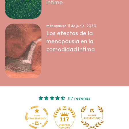
intime
ménopause
·
11 de junio, 2020
Los efectos de la
menopausia en la
comodidad íntima
117 reseñas
10
117