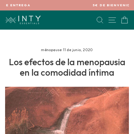
Ir
5€ DE BIENVENIDA *
directamente
diapositivas
al
pausa
BUSCAR
NAVEG
C
contenido
ménopause
·
11 de junio, 2020
Los efectos de la menopausia
en la comodidad íntima