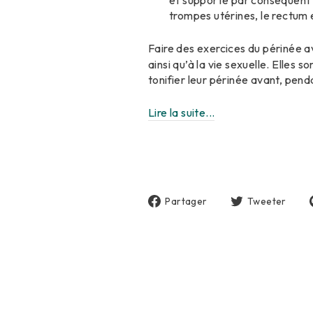
et supporte par conséquent le
trompes utérines, le rectum 
Faire des exercices du périnée 
ainsi qu’à la vie sexuelle. Elles
tonifier leur périnée avant, pen
Lire la suite...
Partager
Tw
Partager
Tweeter
sur
sur
Facebook
Twi