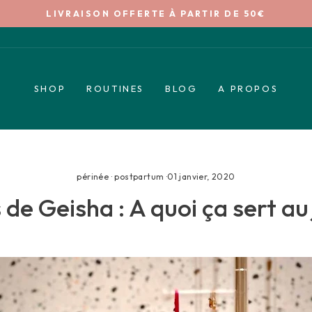
LIVRAISON OFFERTE À PARTIR DE 50€
Diaporama
Pause
SHOP
ROUTINES
BLOG
A PROPOS
périnée
·
postpartum
·
01 janvier, 2020
 de Geisha : A quoi ça sert au 