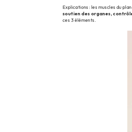
Explications : les muscles du pla
s
outien des organes, contrôl
ces 3 éléments.