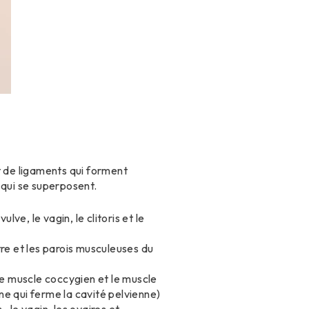
t de ligaments qui forment
 qui se superposent.
ve, le vagin, le clitoris et le
re et les parois musculeuses du
le muscle coccygien et le muscle
one qui ferme la cavité pelvienne)