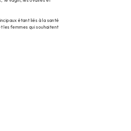
, le vagin, les ovaires et
ncipaux étant liés à la santé
 et les femmes qui souhaitent