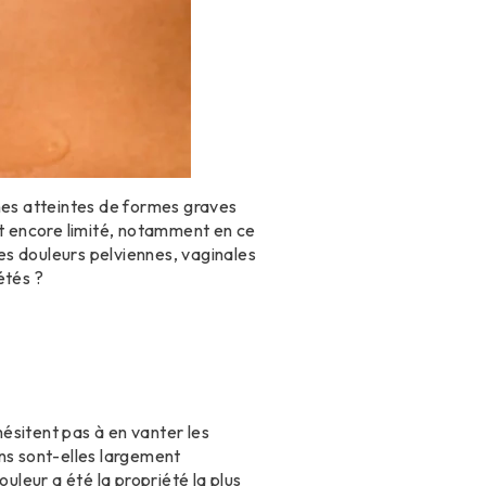
nnes atteintes de formes graves
st encore limité, notamment en ce
les douleurs pelviennes, vaginales
étés ?
ésitent pas à en vanter les
ns sont-elles largement
leur a été la propriété la plus