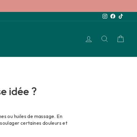
Instagram
Facebook
TikTok
SE CONNECTER
RECHERCH
PANI
e idée ?
mes ou huiles de massage. En
à soulager certaines douleurs et