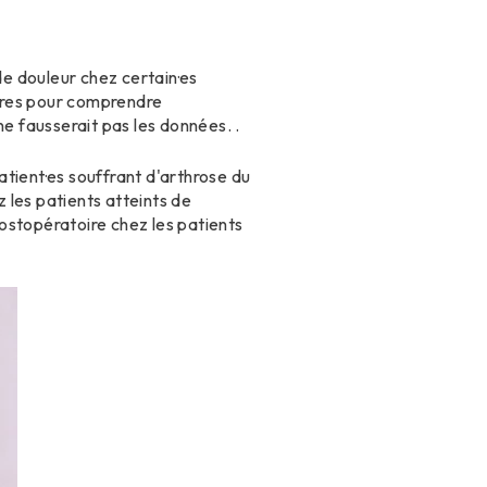
de douleur chez certain·es
ires pour comprendre
 fausserait pas les données. .
tient·es souffrant d'arthrose du
 les patients atteints de
ostopératoire chez les patients