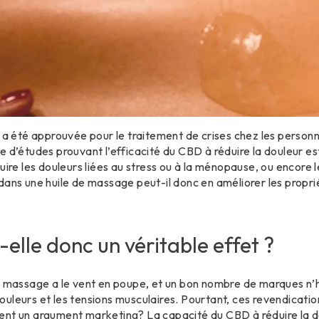
D a été approuvée pour le traitement de crises chez les perso
e d’études prouvant l’efficacité du CBD à réduire la douleur e
uire les douleurs liées au stress ou à la ménopause, ou encore 
dans une huile de massage peut-il donc en améliorer les propri
-elle donc un véritable effet ?
e massage a le vent en poupe, et un bon nombre de marques n’h
uleurs et les tensions musculaires. Pourtant, ces revendicatio
nt un argument marketing? La capacité du CBD à réduire la dou