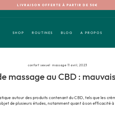
LIVRAISON OFFERTE À PARTIR DE 50€
Diaporama
Pause
SHOP
ROUTINES
BLOG
A PROPOS
confort sexuel
·
massage
·
11 avril, 2023
 de massage au CBD : mauvais
atique autour des produits contenant du CBD, tels que les crè
 l’objet de plusieurs études, notamment quant à son efficacité 