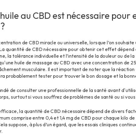
huile au CBD est nécessaire pour e
 ?
centration de CBD miracle ou universelle, lorsque l’on souhaite 
La quantité de CBD nécessaire pour obtenir cet effet dépend d
, la tolérance individuelle et l’intensité de la douleur ou de l
 qu'une huile de massage au CBD avec une concentration de 
elâchement musculaire. Il est important de noter que la réact
udra probablement tester pour trouver le bon dosage et la bon
ndé de consulter un·e professionnel·le de la santé avant d'util
orps, surtout si vous souffrez de problèmes de santé ou si vo
fficace, la quantité de CBD nécessaire dépend de divers facteu
imum comprise entre 0,4 et 1,4 mg de CBD pour chaque kilo de 
 Cela suppose, à plus d’un égard, que les essais cliniques contin
r.