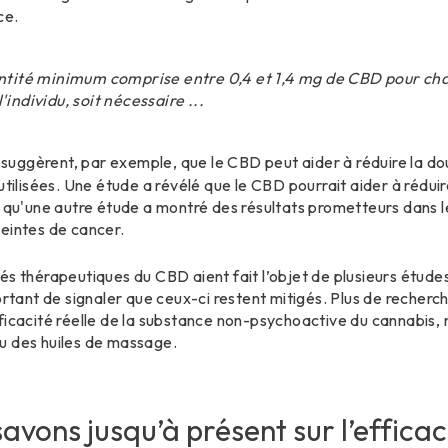
ce.
quantité minimum comprise entre 0,4 et 1,4 mg de CBD pour ch
'individu, soit nécessaire ...
 suggèrent, par exemple, que le CBD peut aider à réduire la dou
utilisées. Une étude a révélé que le CBD pourrait aider à rédui
s qu'une autre étude a montré des résultats prometteurs dans l
eintes de cancer.
és thérapeutiques du CBD aient fait l’objet de plusieurs étud
ortant de signaler que ceux-ci restent mitigés. Plus de recherc
ficacité réelle de la substance non-psychoactive du cannabis, n
u des huiles de massage.
avons jusqu’à présent sur l’effica