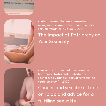
confort sexuel
·
douleurs sexuelles
·
misogynie
·
sexualité féminine
·
troubles
sexuels féminins
·
Aug 30, 2022
The Impact of Patriarchy on
Your Sexuality
cancer
·
confort sexuel
·
dyspareunie
·
hormones
·
hydratants
·
lubrifiants
·
sécheresse vaginale
·
sexualité féminine
·
vaginisme
·
Jul 11, 2022
Cancer and sex life: effects
on libido and advice for a
fulfilling sexuality