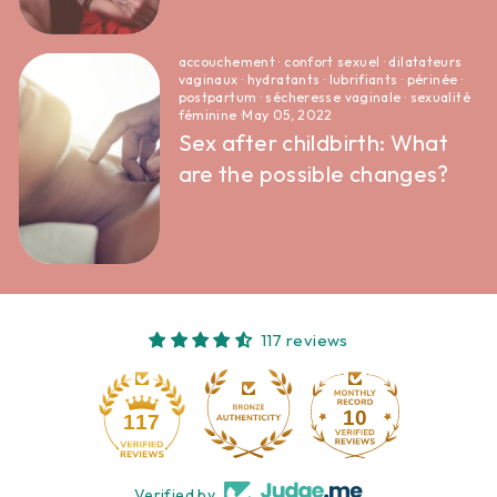
accouchement
·
confort sexuel
·
dilatateurs
vaginaux
·
hydratants
·
lubrifiants
·
périnée
·
postpartum
·
sécheresse vaginale
·
sexualité
féminine
·
May 05, 2022
Sex after childbirth: What
are the possible changes?
117 reviews
10
117
Verified by