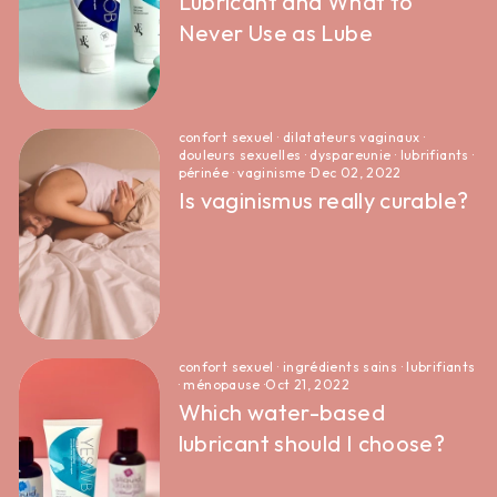
Lubricant and What to
Never Use as Lube
confort sexuel
·
dilatateurs vaginaux
·
douleurs sexuelles
·
dyspareunie
·
lubrifiants
·
périnée
·
vaginisme
·
Dec 02, 2022
Is vaginismus really curable?
confort sexuel
·
ingrédients sains
·
lubrifiants
·
ménopause
·
Oct 21, 2022
Which water-based
lubricant should I choose?