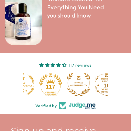
Everything You Need
you should know
117 reviews
10
117
Verified by
Sign up and receive