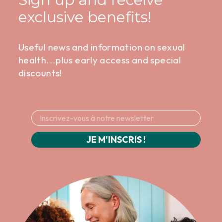
exclusive benefits!
Useful news and information on sexual
health...plus early access and special
discounts!
JE M'INSCRIS !