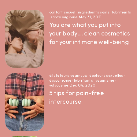
confort sexuel
·
ingrédients sains
·
lubrifiants
·
santé vaginale
·
May 31, 2021
You are what you put into
your body... clean cosmetics
for your intimate well-being
dilatateurs vaginaux
·
douleurs sexuelles
·
dyspareunie
·
lubrifiants
·
vaginisme
·
vulvodynie
·
Dec 04, 2020
5 tips for pain-free
intercourse