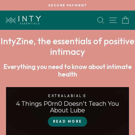
Skip
SECURE PAYMENT
to
Pause
content
slideshow
SEARCH
SITE 
C
IntyZine, the essentials of positive
intimacy
Everything you need to know about intimate
health
EXTRALABIAL·E
4 Things P0rn0 Doesn't Teach You
About Lube
READ MORE