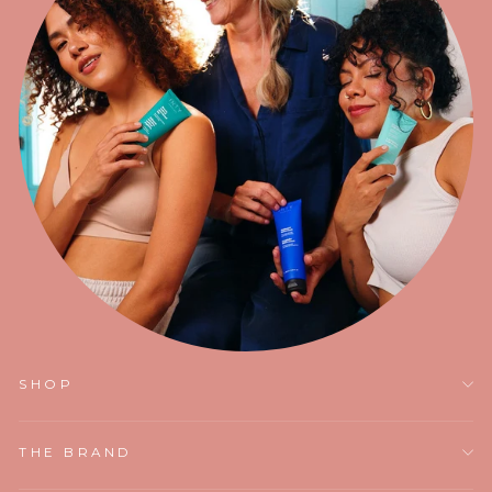
SHOP
THE BRAND