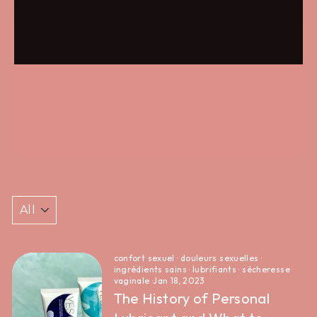
confort sexuel
·
douleurs sexuelles
·
ingrédients sains
·
lubrifiants
·
sécheresse
vaginale
·
Jan 18, 2023
The History of Personal