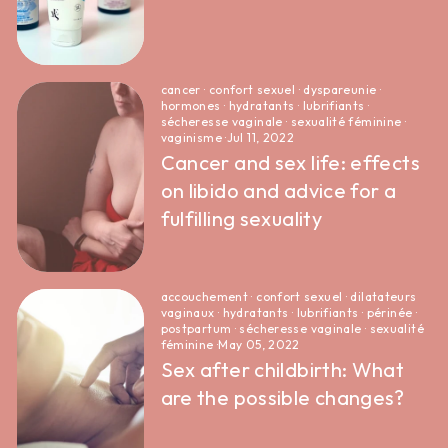
cancer
·
confort sexuel
·
dyspareunie
·
hormones
·
hydratants
·
lubrifiants
·
sécheresse vaginale
·
sexualité féminine
·
vaginisme
·
Jul 11, 2022
Cancer and sex life: effects
on libido and advice for a
fulfilling sexuality
accouchement
·
confort sexuel
·
dilatateurs
vaginaux
·
hydratants
·
lubrifiants
·
périnée
·
postpartum
·
sécheresse vaginale
·
sexualité
féminine
·
May 05, 2022
Sex after childbirth: What
are the possible changes?